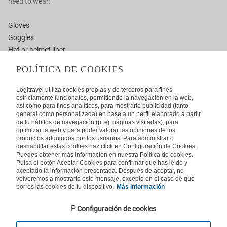
need to wear:
Hotels
Gloves
Goggles
Hat or helmet liner
Long underwear
POLÍTICA DE COOKIES
Ski socks
Ski pants and jacket
Logitravel utiliza cookies propias y de terceros para fines
Turtleneck and sweater or fleece
estrictamente funcionales, permitiendo la navegación en la web,
así como para fines analíticos, para mostrarte publicidad (tanto
general como personalizada) en base a un perfil elaborado a partir
de tu hábitos de navegación (p. ej. páginas visitadas), para
optimizar la web y para poder valorar las opiniones de los
productos adquiridos por los usuarios. Para administrar o
Expert advice
deshabilitar estas cookies haz click en Configuración de Cookies.
Puedes obtener más información en nuestra Política de cookies.
02036369657
Pulsa el botón Aceptar Cookies para confirmar que has leído y
aceptado la información presentada. Después de aceptar, no
Calls from a landline or mobiles are charged the national standard rate plus
volveremos a mostrarte este mensaje, excepto en el caso de que
any network charges if applicable.
borres las cookies de tu dispositivo.
Más información
Configuración de cookies