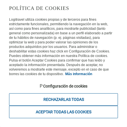
your booking.
Hotels
POLÍTICA DE COOKIES
Logitravel utiliza cookies propias y de terceros para fines
estrictamente funcionales, permitiendo la navegación en la web,
así como para fines analíticos, para mostrarte publicidad (tanto
general como personalizada) en base a un perfil elaborado a partir
Expert advice
de tu hábitos de navegación (p. ej. páginas visitadas), para
optimizar la web y para poder valorar las opiniones de los
02036369657
productos adquiridos por los usuarios. Para administrar o
deshabilitar estas cookies haz click en Configuración de Cookies.
Calls from a landline or mobiles are charged the national standard rate plus
Puedes obtener más información en nuestra Política de cookies.
any network charges if applicable.
Pulsa el botón Aceptar Cookies para confirmar que has leído y
aceptado la información presentada. Después de aceptar, no
volveremos a mostrarte este mensaje, excepto en el caso de que
borres las cookies de tu dispositivo.
Más información
Logitravel S.L. - Online travel agency with CI. BAL 471, 2004 - All rights
Configuración de cookies
reserved
RECHAZARLAS TODAS
ACEPTAR TODAS LAS COOKIES