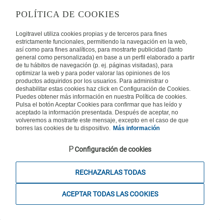
Calls from a landline or mobiles are charged the national standard rate plus
Hotels
POLÍTICA DE COOKIES
any network charges if applicable.
Logitravel utiliza cookies propias y de terceros para fines
estrictamente funcionales, permitiendo la navegación en la web,
así como para fines analíticos, para mostrarte publicidad (tanto
general como personalizada) en base a un perfil elaborado a partir
Logitravel S.L. - Online travel agency with CI. BAL 471, 2004 - All rights
de tu hábitos de navegación (p. ej. páginas visitadas), para
reserved
optimizar la web y para poder valorar las opiniones de los
productos adquiridos por los usuarios. Para administrar o
deshabilitar estas cookies haz click en Configuración de Cookies.
Puedes obtener más información en nuestra Política de cookies.
Pulsa el botón Aceptar Cookies para confirmar que has leído y
aceptado la información presentada. Después de aceptar, no
volveremos a mostrarte este mensaje, excepto en el caso de que
borres las cookies de tu dispositivo.
Más información
Configuración de cookies
RECHAZARLAS TODAS
ACEPTAR TODAS LAS COOKIES