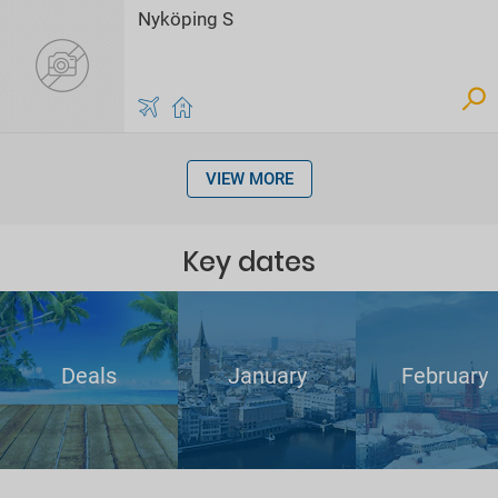
Nyköping S
VIEW MORE
Key dates
Deals
January
February