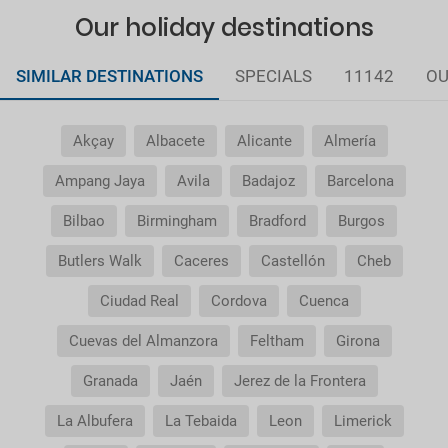
Our holiday destinations
SIMILAR DESTINATIONS
SPECIALS
11142
OU
Akçay
Albacete
Alicante
Almería
Ampang Jaya
Avila
Badajoz
Barcelona
Bilbao
Birmingham
Bradford
Burgos
Butlers Walk
Caceres
Castellón
Cheb
Ciudad Real
Cordova
Cuenca
Cuevas del Almanzora
Feltham
Girona
Granada
Jaén
Jerez de la Frontera
La Albufera
La Tebaida
Leon
Limerick