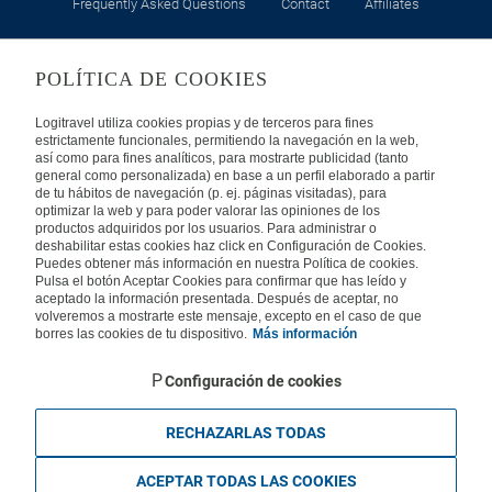
Frequently Asked Questions
Contact
Affiliates
LEGAL
POLÍTICA DE COOKIES
Privacy
Security
Cookies Policy
Terms of Use
Logitravel utiliza cookies propias y de terceros para fines
estrictamente funcionales, permitiendo la navegación en la web,
así como para fines analíticos, para mostrarte publicidad (tanto
INTERNATIONAL
general como personalizada) en base a un perfil elaborado a partir
de tu hábitos de navegación (p. ej. páginas visitadas), para
optimizar la web y para poder valorar las opiniones de los
Spain
Portugal
Italy
productos adquiridos por los usuarios. Para administrar o
deshabilitar estas cookies haz click en Configuración de Cookies.
Puedes obtener más información en nuestra Política de cookies.
Germany
Brazil
France
Pulsa el botón Aceptar Cookies para confirmar que has leído y
aceptado la información presentada. Después de aceptar, no
volveremos a mostrarte este mensaje, excepto en el caso de que
Mexico
borres las cookies de tu dispositivo.
Más información
Configuración de cookies
RECHAZARLAS TODAS
Travelconcept S.L. - Online travel agency with the CI. BAL 471, 2004 - All
rights reserved
ACEPTAR TODAS LAS COOKIES
Based in Edificio Logitravel, Parcela 3B (Parc Bit) - Ctra. Palma -