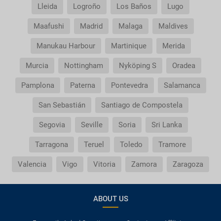
Lleida
Logroño
Los Baños
Lugo
Maafushi
Madrid
Malaga
Maldives
Manukau Harbour
Martinique
Merida
Murcia
Nottingham
Nyköping S
Oradea
Pamplona
Paterna
Pontevedra
Salamanca
San Sebastián
Santiago de Compostela
Segovia
Seville
Soria
Sri Lanka
Tarragona
Teruel
Toledo
Tramore
Valencia
Vigo
Vitoria
Zamora
Zaragoza
ABOUT US