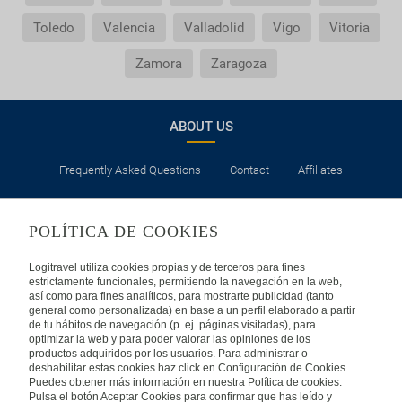
Toledo
Valencia
Valladolid
Vigo
Vitoria
Zamora
Zaragoza
ABOUT US
Frequently Asked Questions
Contact
Affiliates
LEGAL
POLÍTICA DE COOKIES
Privacy
Security
Cookies Policy
Terms of Use
Logitravel utiliza cookies propias y de terceros para fines
estrictamente funcionales, permitiendo la navegación en la web,
así como para fines analíticos, para mostrarte publicidad (tanto
INTERNATIONAL
general como personalizada) en base a un perfil elaborado a partir
de tu hábitos de navegación (p. ej. páginas visitadas), para
optimizar la web y para poder valorar las opiniones de los
Spain
Portugal
Italy
productos adquiridos por los usuarios. Para administrar o
deshabilitar estas cookies haz click en Configuración de Cookies.
Puedes obtener más información en nuestra Política de cookies.
Germany
Brazil
France
Pulsa el botón Aceptar Cookies para confirmar que has leído y