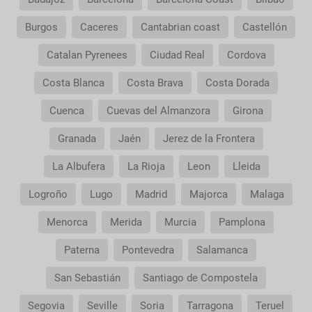
service?
Burgos
Caceres
Cantabrian coast
Castellón
Catalan Pyrenees
Ciudad Real
Cordova
Costa Blanca
Costa Brava
Costa Dorada
Cuenca
Cuevas del Almanzora
Girona
Granada
Jaén
Jerez de la Frontera
La Albufera
La Rioja
Leon
Lleida
Logroño
Lugo
Madrid
Majorca
Malaga
Menorca
Merida
Murcia
Pamplona
Paterna
Pontevedra
Salamanca
San Sebastián
Santiago de Compostela
Segovia
Seville
Soria
Tarragona
Teruel