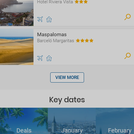
Hotel Riviera Vista
Maspalomas
Barceló Margaritas
VIEW MORE
Key dates
Deals
January
February