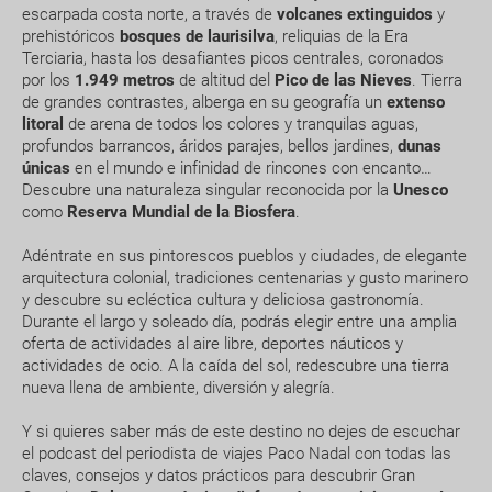
If you decide to visit the mountains, avoid using sandals.
escarpada costa norte, a través de
volcanes extinguidos
y
If you visit Pico de las Nieves or Roque Nublo, take lighter
prehistóricos
bosques de laurisilva
, reliquias de la Era
warm clothes with you and a camera.
Terciaria, hasta los desafiantes picos centrales, coronados
Can I change or cancel my booking? How much will
por los
1.949 metros
de altitud del
Pico de las Nieves
. Tierra
During Spring, Gran Canaria is especially beautiful and
I have to pay?
de grandes contrastes, alberga en su geografía un
extenso
green. Join the interesting hiking excursions!
litoral
de arena de todos los colores y tranquilas aguas,
profundos barrancos, áridos parajes, bellos jardines,
dunas
What expiry date should I have on my passport to
JAN
FEB
MAR
APR
únicas
en el mundo e infinidad de rincones con encanto…
travel to.....?
Descubre una naturaleza singular reconocida por la
Unesco
20.6 °C
21.0 °C
21.8 °C
22.1 °C
2
como
Reserva Mundial de la Biosfera
.
How early should I arrive at the airport?
14.7 °C
14.9 °C
15.4 °C
15.7 °C
Adéntrate en sus pintorescos pueblos y ciudades, de elegante
arquitectura colonial, tradiciones centenarias y gusto marinero
How can I book a package Holiday on the website?
y descubre su ecléctica cultura y deliciosa gastronomía.
Durante el largo y soleado día, podrás elegir entre una amplia
What happens if my booking or part of it is pending
oferta de actividades al aire libre, deportes náuticos y
confirmation?
actividades de ocio. A la caída del sol, redescubre una tierra
nueva llena de ambiente, diversión y alegría.
How would I know if there is availability for my
Y si quieres saber más de este destino no dejes de escuchar
booking request?
el podcast del periodista de viajes Paco Nadal con todas las
claves, consejos y datos prácticos para descubrir Gran