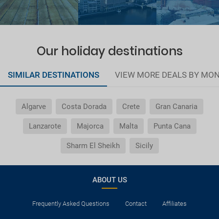
Our holiday destinations
SIMILAR DESTINATIONS
VIEW MORE DEALS BY MO
Algarve
Costa Dorada
Crete
Gran Canaria
Lanzarote
Majorca
Malta
Punta Cana
Sharm El Sheikh
Sicily
ABOUT US
Frequently Asked Questions
Contact
Affiliates