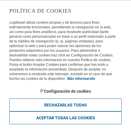
LEGAL
POLÍTICA DE COOKIES
Privacy
Security
Cookies Policy
Terms of Use
Logitravel utiliza cookies propias y de terceros para fines
estrictamente funcionales, permitiendo la navegación en la web,
así como para fines analíticos, para mostrarte publicidad (tanto
INTERNATIONAL
general como personalizada) en base a un perfil elaborado a partir
de tu hábitos de navegación (p. ej. páginas visitadas), para
optimizar la web y para poder valorar las opiniones de los
Spain
Portugal
Italy
productos adquiridos por los usuarios. Para administrar o
deshabilitar estas cookies haz click en Configuración de Cookies.
Puedes obtener más información en nuestra Política de cookies.
Germany
Brazil
France
Pulsa el botón Aceptar Cookies para confirmar que has leído y
aceptado la información presentada. Después de aceptar, no
volveremos a mostrarte este mensaje, excepto en el caso de que
Mexico
borres las cookies de tu dispositivo.
Más información
Configuración de cookies
RECHAZARLAS TODAS
Travelconcept S.L. - Online travel agency with the CI. BAL 471, 2004 - All
rights reserved
ACEPTAR TODAS LAS COOKIES
Based in Edificio Logitravel, Parcela 3B (Parc Bit) - Ctra. Palma -
Valldemossa km 7,4 | 07121 Palma de Mallorca - Spain.