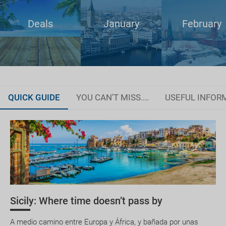
Deals
January
February
QUICK GUIDE
YOU CAN'T MISS....
USEFUL INFOR
What do you need to travel to Italy?
Documentation
How to get to Sicily?
Healthcare
Sicily: Where time doesn’t pass by
Currency
The Valley of the
Necropolis of
The sweetes
Temples
Pantalica
island
A medio camino entre Europa y África, y bañada por unas
National holidays