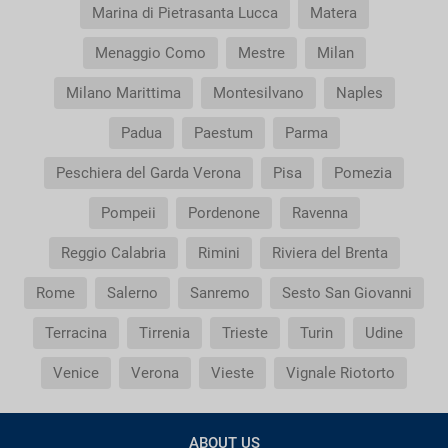
the adult?
Marina di Pietrasanta Lucca
Matera
Menaggio Como
Mestre
Milan
Why do I get duplicate vouchers for the transfer
service?
Milano Marittima
Montesilvano
Naples
Padua
Paestum
Parma
Peschiera del Garda Verona
Pisa
Pomezia
Pompeii
Pordenone
Ravenna
Reggio Calabria
Rimini
Riviera del Brenta
Rome
Salerno
Sanremo
Sesto San Giovanni
Terracina
Tirrenia
Trieste
Turin
Udine
Venice
Verona
Vieste
Vignale Riotorto
ABOUT US