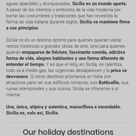
aguas apacibles y aturquesadas,
Sicilia es un mundo aparte.
A pesar de los intentos y embistes de la vida moderna por
borrar las costumbres y tradiciones que han revestido la
forma de vida italiana durante siglos,
Sicilia se mantiene firme
a sus principios.
Can I change or cancel my booking? How much will
Sicilia no es un destino óptimo para quienes quieran visitar
I have to pay?
restos históricos o grandes obras de arte, sino para quienes
quieran
empaparse de folclore, fascinante comida, adictiva
forma de vida, alegres habitantes y una forma diferente de
What expiry date should I have on my passport to
entender el tiempo.
Y es que el reloj, en Sicilia, se ralentiza,
travel to.....?
todo va a medio gas, las urgencias desaparecen y la
prisa se
desvanece
. Si otros destinos prioritarios en Italia son
How early should I arrive at the airport?
atractivos para ver sus edificios romanos, sus
Botticellis
, sus
ruinas atemporales y sus iconos, Sicilia se ofrecerse a sí
misma.
How can I book a package Holiday on the website?
Una, única, atípica y autentica, maravillosa e insondable.
What happens if my booking or part of it is pending
Sicilia es, solo así, Sicilia.
confirmation?
Our holiday destinations
How would I know if there is availability for my