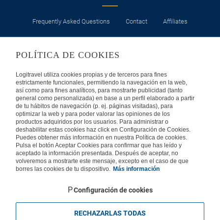
Frequently Asked Questions
Contact
Affiliates
LEGAL
POLÍTICA DE COOKIES
Privacy
Security
Cookies Policy
Terms of Use
Logitravel utiliza cookies propias y de terceros para fines
estrictamente funcionales, permitiendo la navegación en la web,
así como para fines analíticos, para mostrarte publicidad (tanto
INTERNATIONAL
general como personalizada) en base a un perfil elaborado a partir
de tu hábitos de navegación (p. ej. páginas visitadas), para
optimizar la web y para poder valorar las opiniones de los
Spain
Portugal
Italy
productos adquiridos por los usuarios. Para administrar o
deshabilitar estas cookies haz click en Configuración de Cookies.
Puedes obtener más información en nuestra Política de cookies.
Germany
Brazil
France
Pulsa el botón Aceptar Cookies para confirmar que has leído y
aceptado la información presentada. Después de aceptar, no
volveremos a mostrarte este mensaje, excepto en el caso de que
Mexico
borres las cookies de tu dispositivo.
Más información
Configuración de cookies
RECHAZARLAS TODAS
Travelconcept S.L. - Online travel agency with the CI. BAL 471, 2004 - All