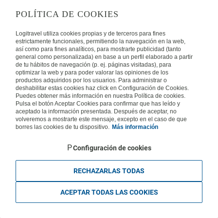
Privacy
Security
Cookies Policy
Terms of Use
POLÍTICA DE COOKIES
INTERNATIONAL
Logitravel utiliza cookies propias y de terceros para fines
estrictamente funcionales, permitiendo la navegación en la web,
así como para fines analíticos, para mostrarte publicidad (tanto
Spain
Portugal
Italy
general como personalizada) en base a un perfil elaborado a partir
de tu hábitos de navegación (p. ej. páginas visitadas), para
optimizar la web y para poder valorar las opiniones de los
Germany
Brazil
France
productos adquiridos por los usuarios. Para administrar o
deshabilitar estas cookies haz click en Configuración de Cookies.
Puedes obtener más información en nuestra Política de cookies.
Mexico
Pulsa el botón Aceptar Cookies para confirmar que has leído y
aceptado la información presentada. Después de aceptar, no
volveremos a mostrarte este mensaje, excepto en el caso de que
borres las cookies de tu dispositivo.
Más información
Configuración de cookies
Travelconcept S.L. - Online travel agency with the CI. BAL 471, 2004 - All
rights reserved
Based in Edificio Logitravel, Parcela 3B (Parc Bit) - Ctra. Palma -
RECHAZARLAS TODAS
Valldemossa km 7,4 | 07121 Palma de Mallorca - Spain.
ACEPTAR TODAS LAS COOKIES