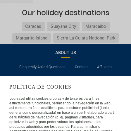
Our holiday destinations
Caracas
Guayana City
Maracaibo
Margarita Island
Sierra La Culata National Park
ABOUT US
Frequently Asked Questions
Contact
Affiliates
LEGAL
POLÍTICA DE COOKIES
Privacy
Security
Cookies Policy
Terms of Use
Logitravel utiliza cookies propias y de terceros para fines
estrictamente funcionales, permitiendo la navegación en la web,
así como para fines analíticos, para mostrarte publicidad (tanto
INTERNATIONAL
general como personalizada) en base a un perfil elaborado a partir
de tu hábitos de navegación (p. ej. páginas visitadas), para
optimizar la web y para poder valorar las opiniones de los
Spain
Portugal
Italy
productos adquiridos por los usuarios. Para administrar o