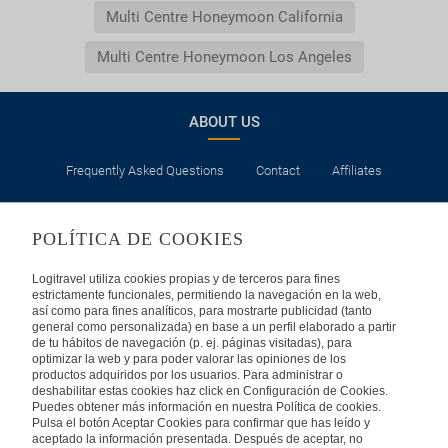
Multi Centre Honeymoon California
Multi Centre Honeymoon Los Angeles
ABOUT US
Frequently Asked Questions
Contact
Affiliates
LEGAL
POLÍTICA DE COOKIES
Privacy
Security
Cookies Policy
Terms of Use
Logitravel utiliza cookies propias y de terceros para fines
estrictamente funcionales, permitiendo la navegación en la web,
así como para fines analíticos, para mostrarte publicidad (tanto
INTERNATIONAL
general como personalizada) en base a un perfil elaborado a partir
de tu hábitos de navegación (p. ej. páginas visitadas), para
optimizar la web y para poder valorar las opiniones de los
Spain
Portugal
Italy
productos adquiridos por los usuarios. Para administrar o
deshabilitar estas cookies haz click en Configuración de Cookies.
Puedes obtener más información en nuestra Política de cookies.
Germany
Brazil
France
Pulsa el botón Aceptar Cookies para confirmar que has leído y
aceptado la información presentada. Después de aceptar, no