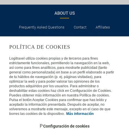
ABOUT US
Frequently Asked Questions
Contact
Affiliates
LEGAL
POLÍTICA DE COOKIES
Privacy
Security
Cookies Policy
Terms of Use
Logitravel utiliza cookies propias y de terceros para fines
estrictamente funcionales, permitiendo la navegación en la web,
así como para fines analíticos, para mostrarte publicidad (tanto
INTERNATIONAL
general como personalizada) en base a un perfil elaborado a partir
de tu hábitos de navegación (p. ej. páginas visitadas), para
optimizar la web y para poder valorar las opiniones de los
Spain
Portugal
Italy
productos adquiridos por los usuarios. Para administrar o
deshabilitar estas cookies haz click en Configuración de Cookies.
Puedes obtener más información en nuestra Política de cookies.
Germany
Brazil
France
Pulsa el botón Aceptar Cookies para confirmar que has leído y
aceptado la información presentada. Después de aceptar, no
volveremos a mostrarte este mensaje, excepto en el caso de que
Mexico
borres las cookies de tu dispositivo.
Más información
Configuración de cookies